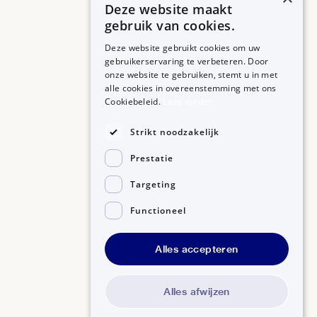
Deze website maakt
gebruik van cookies.
Deze website gebruikt cookies om uw
gebruikerservaring te verbeteren. Door
onze website te gebruiken, stemt u in met
alle cookies in overeenstemming met ons
ZORGPROFESSIONALS
OVER BIJSLUITERPLUS
Cookiebeleid.
Lees verder
Aanmelden
Over BijsluiterPlus
Bronnen
Strikt noodzakelijk
Veelgestelde vragen
Prestatie
Contact
Targeting
Functioneel
Alles accepteren
Disclaimer
Gedragscode GSR
Privacyverklaring
Alles afwijzen