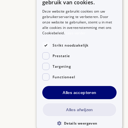
gebruik van cookies.
Deze website gebruikt cookies om uw
gebruikerservaring te verbeteren. Door
onze website te gebruiken, stemt u in met
alle cookies in overeenstemming met ons
ZORGPROFESSIONALS
OVER BIJSLUITERPLUS
Cookiebeleid.
Lees verder
Aanmelden
Over BijsluiterPlus
Bronnen
Strikt noodzakelijk
Veelgestelde vragen
Prestatie
Contact
Targeting
Functioneel
Alles accepteren
Disclaimer
Gedragscode GSR
Privacyverklaring
Alles afwijzen
Details weergeven