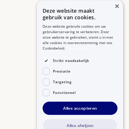
×
Deze website maakt
gebruik van cookies.
Deze website gebruikt cookies om uw
gebruikerservaring te verbeteren. Door
onze website te gebruiken, stemt u in met
alle cookies in overeenstemming met ons
ZORGPROFESSIONALS
OVER BIJSLUITERPLUS
Cookiebeleid.
Lees verder
Aanmelden
Over BijsluiterPlus
Bronnen
Strikt noodzakelijk
Veelgestelde vragen
Prestatie
Contact
Targeting
Functioneel
Alles accepteren
Disclaimer
Gedragscode GSR
Privacyverklaring
Alles afwijzen