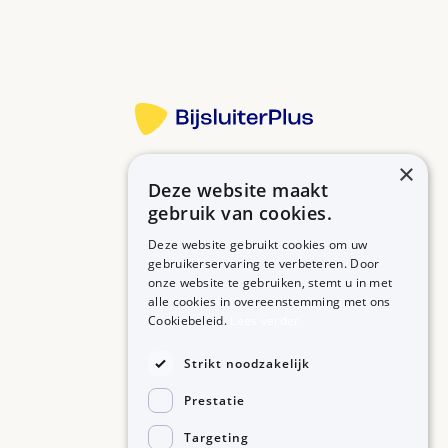
Meer informatie
×
Deze website maakt
Betrouwbare informatie over uw medicijn op een rij.
gebruik van cookies.
Deze website gebruikt cookies om uw
gebruikerservaring te verbeteren. Door
onze website te gebruiken, stemt u in met
MEDICIJNEN
ZORGPROFESSIONALS
alle cookies in overeenstemming met ons
Medicijnen A-Z
Aanmelden
Cookiebeleid.
Lees verder
Medicijn zoeken
Medicijn scannen
OVER BIJSLUITERPLUS
Strikt noodzakelijk
Over BijsluiterPlus
Bronnen
Prestatie
Veelgestelde vragen
Contact
Targeting