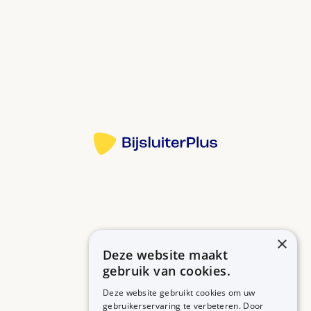
tot 8 uur lang.
Pas op met alcohol. Dit kan u nog suffer maken.
Gebruik temazepam niet te vaak bij slapeloosheid.
Bijvoorbeeld niet vaker dan één keer in de 3 dagen.
Bron:
Als u temazepam elke dag gebruikt, dan kan het
moeilijk worden om hiermee te stoppen. Heeft u
Meer informatie
het langer dan 2 weken achter elkaar gebruikt?
Bouw dan langzaam af in overleg met uw arts of
apotheker.
U kunt suf, slaperig of moe worden. Ook reageert u
minder snel. Dat kan tot de volgende dag duren.
Heeft u last van deze bijwerkingen? Dan mag u niet
×
autorijden.
Deze website maakt
Betrouwbare informatie over uw medicijn op een rij.
Gebruikt u meer dan 20 mg elke dag? Dan mag u
gebruik van cookies.
niet autorijden.
Deze website gebruikt cookies om uw
gebruikerservaring te verbeteren. Door
Gebruikt u 20 mg of minder per keer? Dan mag u