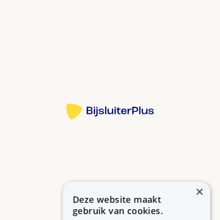
dikker. Daardoor droogt uw hoornvlies niet uit.
Bij droge ogen en de ziekte van Sjögren (een
afweerziekte waardoor u last krijgt van droge
ogen).
Kunsttranen werken meteen. Ze blijven 3 tot 4 uur
in uw oog.
Bron:
Heeft u een geïrriteerd hoornvlies door uitdroging?
Dan kan het een paar dagen duren voordat de
Meer informatie
irritatie over is.
Kunsttranen zijn niet makkelijk om te gebruiken.
Een apotheekmedewerker kan u laten zien hoe het
moet. Of bekijk het instructiefilmpje op deze
website.
Heeft u moeite met druppelen? Vraag uw
×
apotheek om een oogdruppelhulp.
Deze website maakt
Betrouwbare informatie over uw medicijn op een rij.
Na het druppelen kunt u wazig zien en heel soms
gebruik van cookies.