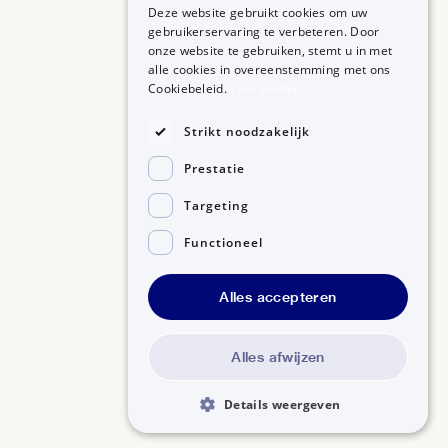
U mag dit medicijn gebruiken als u borstvoeding
Deze website gebruikt cookies om uw
gebruikerservaring te verbeteren. Door
geeft.
onze website te gebruiken, stemt u in met
MEDICIJNEN
ZORGPROFESSIONALS
alle cookies in overeenstemming met ons
Medicijnen A-Z
Aanmelden
Cookiebeleid.
Lees verder
Alle informatie over Monofree Dexamethason Oogdr
Medicijn zoeken
1mg/ml Minim 0,4ml op een rij
Medicijn scannen
OVER BIJSLUITERPLUS
Strikt noodzakelijk
Over BijsluiterPlus
Bronnen
Prestatie
Veelgestelde vragen
Contact
Targeting
Functioneel
©2026, Kennisbanken B.V.
Alles accepteren
Disclaimer
Gedragscode GSR
Privacyverklaring
Alles afwijzen
Details weergeven
Pagina
QR-code
Kopieer
delen
URL