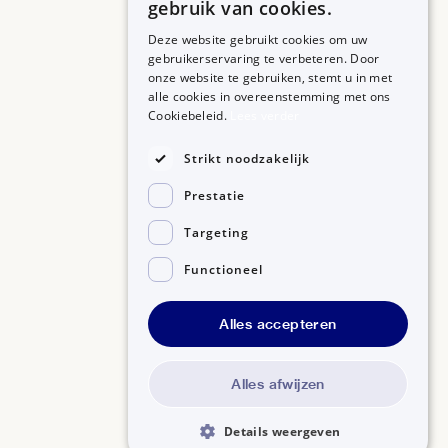
gebruik van cookies.
Deze website gebruikt cookies om uw
gebruikerservaring te verbeteren. Door
onze website te gebruiken, stemt u in met
alle cookies in overeenstemming met ons
ZORGPROFESSIONALS
OVER BIJSLUITERPLUS
Cookiebeleid.
Lees verder
Aanmelden
Over BijsluiterPlus
Bronnen
Strikt noodzakelijk
Veelgestelde vragen
Prestatie
Contact
Targeting
Functioneel
Alles accepteren
Disclaimer
Gedragscode GSR
Privacyverklaring
Alles afwijzen
Details weergeven