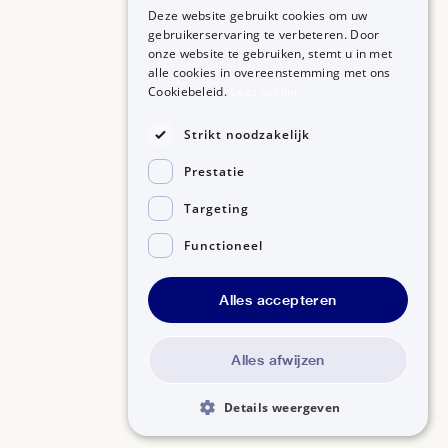
Deze website gebruikt cookies om uw
gebruikerservaring te verbeteren. Door
onze website te gebruiken, stemt u in met
alle cookies in overeenstemming met ons
ZORGPROFESSIONALS
OVER BIJSLUITERPLUS
Cookiebeleid.
Lees verder
Aanmelden
Over BijsluiterPlus
Bronnen
Strikt noodzakelijk
Veelgestelde vragen
Prestatie
Contact
Targeting
Functioneel
Alles accepteren
Disclaimer
Gedragscode GSR
Privacyverklaring
Alles afwijzen
Details weergeven