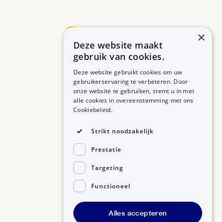
×
Deze website maakt
Betrouwbare informatie over uw medicijn op een rij.
gebruik van cookies.
Deze website gebruikt cookies om uw
gebruikerservaring te verbeteren. Door
onze website te gebruiken, stemt u in met
MEDICIJNEN
ZORGPROFESSIONALS
alle cookies in overeenstemming met ons
Medicijnen A-Z
Aanmelden
Cookiebeleid.
Lees verder
Medicijn zoeken
Medicijn scannen
OVER BIJSLUITERPLUS
Strikt noodzakelijk
Over BijsluiterPlus
Bronnen
Prestatie
Veelgestelde vragen
Contact
Targeting
Functioneel
©2026, Kennisbanken B.V.
Alles accepteren
Disclaimer
Gedragscode GSR
Privacyverklaring