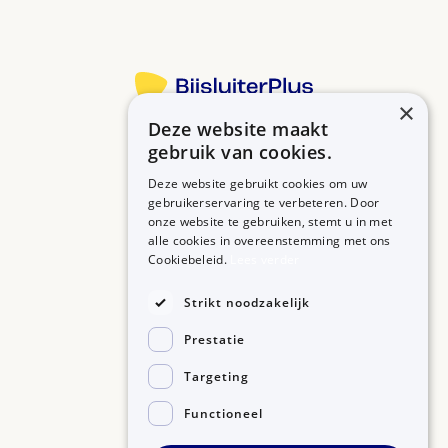
×
Deze website maakt
Betrouwbare informatie over uw medicijn op een rij.
gebruik van cookies.
Deze website gebruikt cookies om uw
gebruikerservaring te verbeteren. Door
onze website te gebruiken, stemt u in met
MEDICIJNEN
ZORGPROFESSIONALS
alle cookies in overeenstemming met ons
Medicijnen A-Z
Aanmelden
Cookiebeleid.
Lees verder
Medicijn zoeken
Medicijn scannen
OVER BIJSLUITERPLUS
Strikt noodzakelijk
Over BijsluiterPlus
Bronnen
Prestatie
Veelgestelde vragen
Contact
Targeting
Functioneel
©2026, Kennisbanken B.V.