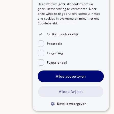
Deze website gebruikt cookies om uw
gebruikerservaring te verbeteren. Door
onze website te gebruiken, stemt u in met
alle cookies in overeenstemming met ons
ZORGPROFESSIONALS
OVER BIJSLUITERPLUS
Cookiebeleid.
Lees verder
Aanmelden
Over BijsluiterPlus
Bronnen
Strikt noodzakelijk
Veelgestelde vragen
Prestatie
Contact
Targeting
Functioneel
Alles accepteren
Disclaimer
Gedragscode GSR
Privacyverklaring
Alles afwijzen
Details weergeven