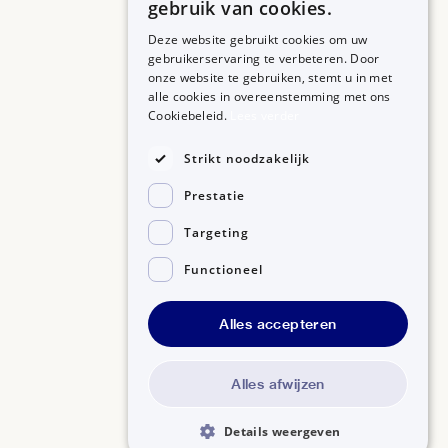
gebruik van cookies.
Deze website gebruikt cookies om uw
gebruikerservaring te verbeteren. Door
onze website te gebruiken, stemt u in met
alle cookies in overeenstemming met ons
ZORGPROFESSIONALS
OVER BIJSLUITERPLUS
Cookiebeleid.
Lees verder
Aanmelden
Over BijsluiterPlus
Bronnen
Strikt noodzakelijk
Veelgestelde vragen
Prestatie
Contact
Targeting
Functioneel
Alles accepteren
Disclaimer
Gedragscode GSR
Privacyverklaring
Alles afwijzen
Details weergeven