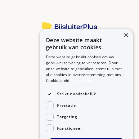
×
Deze website maakt
Betrouwbare informatie over uw medicijn op een rij.
gebruik van cookies.
Deze website gebruikt cookies om uw
gebruikerservaring te verbeteren. Door
onze website te gebruiken, stemt u in met
MEDICIJNEN
ZORGPROFESSIONALS
alle cookies in overeenstemming met ons
Medicijnen A-Z
Aanmelden
Cookiebeleid.
Lees verder
Medicijn zoeken
Medicijn scannen
OVER BIJSLUITERPLUS
Strikt noodzakelijk
Over BijsluiterPlus
Bronnen
Prestatie
Veelgestelde vragen
Contact
Targeting
Functioneel
©2026, Kennisbanken B.V.