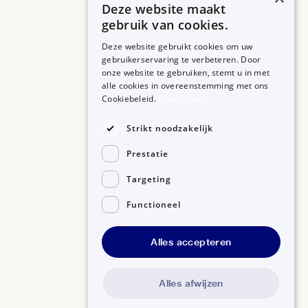
Deze website maakt
gebruik van cookies.
Deze website gebruikt cookies om uw
gebruikerservaring te verbeteren. Door
onze website te gebruiken, stemt u in met
alle cookies in overeenstemming met ons
ZORGPROFESSIONALS
OVER BIJSLUITERPLUS
Cookiebeleid.
Lees verder
Aanmelden
Over BijsluiterPlus
Bronnen
Strikt noodzakelijk
Veelgestelde vragen
Prestatie
Contact
Targeting
Functioneel
Alles accepteren
Disclaimer
Gedragscode GSR
Privacyverklaring
Alles afwijzen