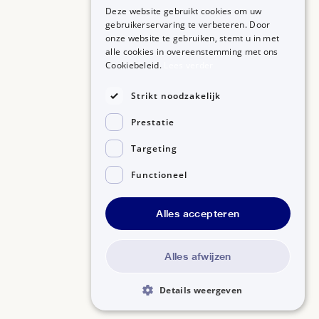
Deze website gebruikt cookies om uw
gebruikerservaring te verbeteren. Door
onze website te gebruiken, stemt u in met
alle cookies in overeenstemming met ons
ZORGPROFESSIONALS
OVER BIJSLUITERPLUS
Cookiebeleid.
Lees verder
Aanmelden
Over BijsluiterPlus
Bronnen
Strikt noodzakelijk
Veelgestelde vragen
Prestatie
Contact
Targeting
Functioneel
Alles accepteren
Disclaimer
Gedragscode GSR
Privacyverklaring
Alles afwijzen
Details weergeven