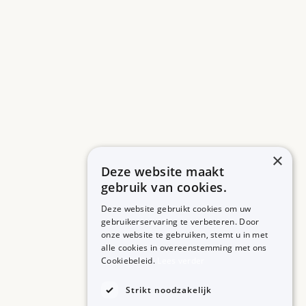
×
Deze website maakt
gebruik van cookies.
Deze website gebruikt cookies om uw
gebruikerservaring te verbeteren. Door
onze website te gebruiken, stemt u in met
alle cookies in overeenstemming met ons
ZORGPROFESSIONALS
OVER BIJSLUITERPLUS
Cookiebeleid.
Lees verder
Aanmelden
Over BijsluiterPlus
Bronnen
Strikt noodzakelijk
Veelgestelde vragen