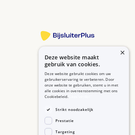
Meer informatie
×
Deze website maakt
Betrouwbare informatie over uw medicijn op een rij.
gebruik van cookies.
Deze website gebruikt cookies om uw
gebruikerservaring te verbeteren. Door
onze website te gebruiken, stemt u in met
MEDICIJNEN
ZORGPROFESSIONALS
alle cookies in overeenstemming met ons
Medicijnen A-Z
Aanmelden
Cookiebeleid.
Lees verder
Medicijn zoeken
Medicijn scannen
OVER BIJSLUITERPLUS
Strikt noodzakelijk
Over BijsluiterPlus
Bronnen
Prestatie
Veelgestelde vragen
Contact
Targeting